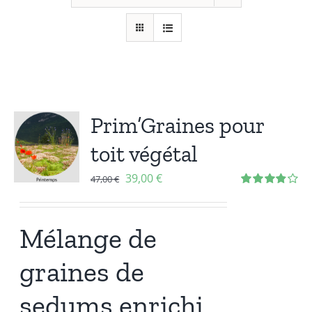
Prim’Graines pour
toit végétal
39,00
€
47,00
€
Note
3.86
sur 5
Mélange de
graines de
sedums enrichi