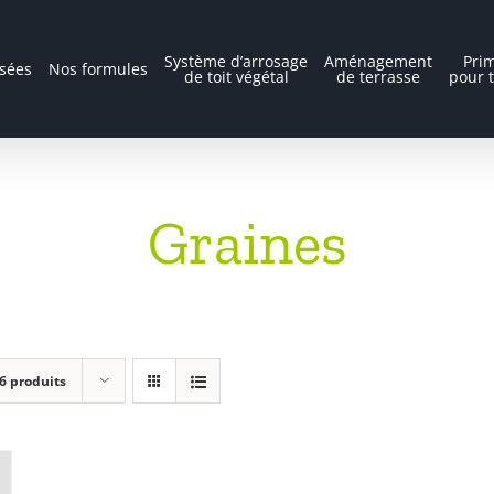
Système d’arrosage
Aménagement
Prim
isées
Nos formules
de toit végétal
de terrasse
pour t
Graines
6 produits