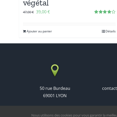
végétal
39,00
€
47,00
€
Note
3.86
sur 5
Ajouter au panier
Détails
50 rue Burdeau
contac
69001 LYON
Nous utilisons des cookies pour vous garantir la meilleu