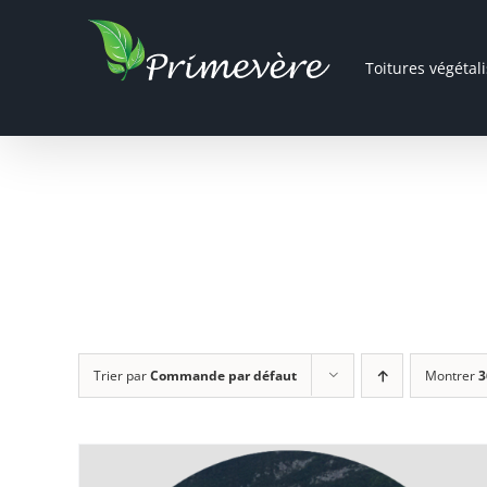
Passer
au
Toitures végétal
contenu
Trier par
Commande par défaut
Montrer
3