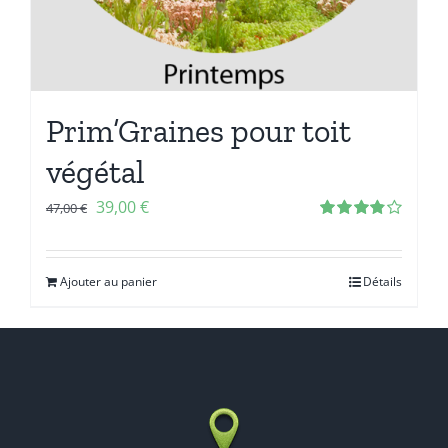
Prim’Graines pour toit
végétal
39,00
€
47,00
€
Note
3.86
sur 5
Ajouter au panier
Détails