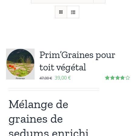
Prim’Graines pour
toit végétal
39,00
€
47,00
€
Note
3.86
sur 5
Mélange de
graines de
sedums enrichi