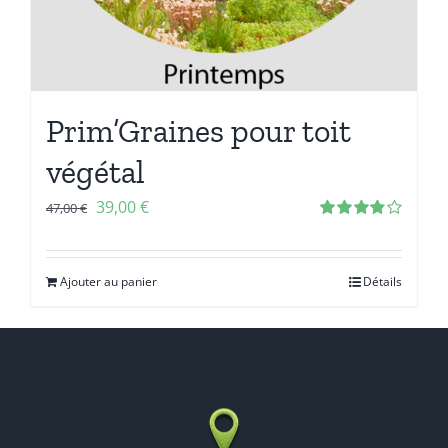
Prim’Graines pour toit
végétal
39,00
€
47,00
€
Note
3.86
sur 5
Ajouter au panier
Détails