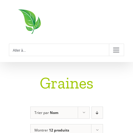
Passer
au
contenu
Aller à...
Graines
Trier par
Nom
Montrer
12 produits