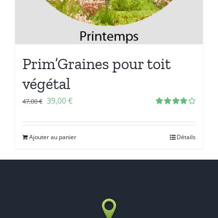
Prim’Graines pour toit
végétal
39,00
€
47,00
€
Note
3.86
sur 5
Ajouter au panier
Détails