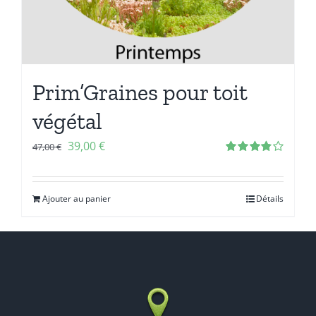
Prim’Graines pour toit
végétal
39,00
€
47,00
€
Note
3.86
sur 5
Ajouter au panier
Détails