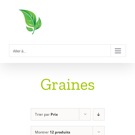
Passer
au
contenu
Aller à...
Graines
Trier par
Prix
Montrer
12 produits