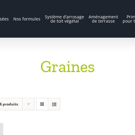
Système d’arrosage
Aménagement
Prim
isées
Nos formules
de toit végétal
de terrasse
pour t
Graines
6 produits