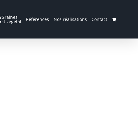
’Graines
Références
Nos réalisations
Contact
oit végétal