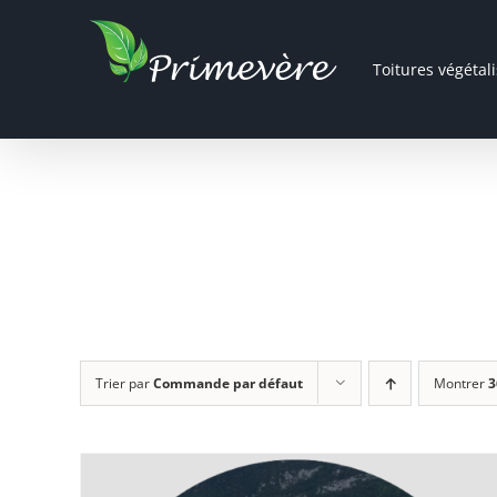
Passer
au
Toitures végétal
contenu
Trier par
Commande par défaut
Montrer
3