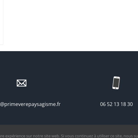
t@primeverepaysagisme.fr
06 52 13 18 30
re expérience sur notre site web. Si vous continuez à utiliser ce site, nous s