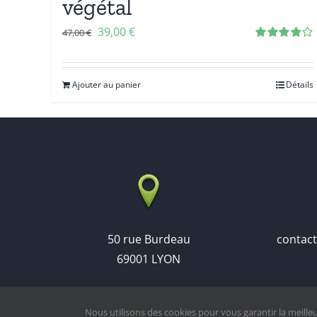
végétal
39,00
€
47,00
€
Note
3.86
sur 5
Ajouter au panier
Détails
50 rue Burdeau
contac
69001 LYON
Nous utilisons des cookies pour vous garantir la meilleu