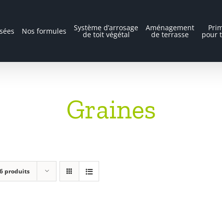
Système d’arrosage
Aménagement
Prim
isées
Nos formules
de toit végétal
de terrasse
pour t
Graines
6 produits