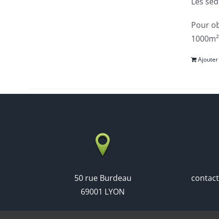
Les sed
Pour ob
1000m²,
Ajouter
50 rue Burdeau
contac
69001 LYON