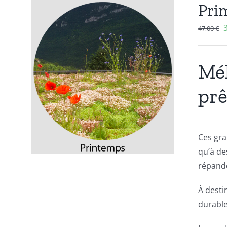
Prim
47,00
€
Mél
prê
Ces gra
qu’à de
répande
À desti
durable