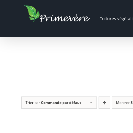
Passer
au
Toitures végétal
contenu
Trier par
Commande par défaut
Montrer
3