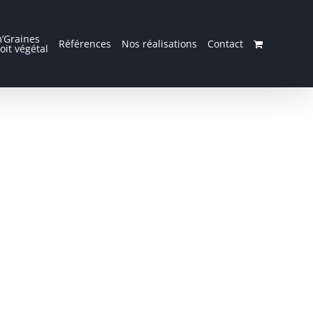
’Graines
Références
Nos réalisations
Contact
oit végétal