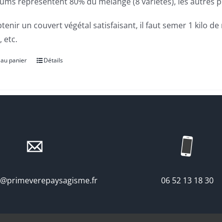
ums représentent 80% du mélange (8 variétés), les autres pl
tenir un couvert végétal satisfaisant, il faut semer 1 kilo d
 etc.
 au panier
Détails
t@primeverepaysagisme.fr
06 52 13 18 30