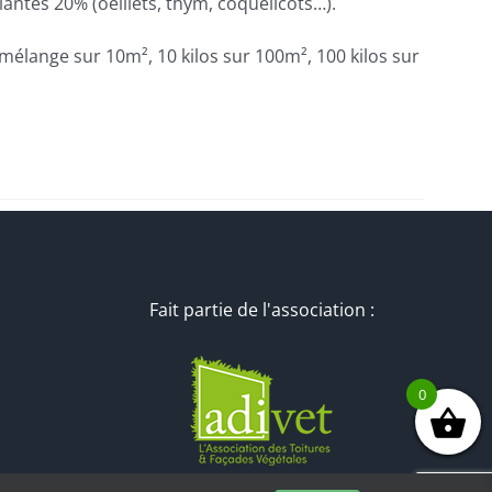
antes 20% (oeillets, thym, coquelicots…).
e mélange sur 10m², 10 kilos sur 100m², 100 kilos sur
Fait partie de l'association :
0