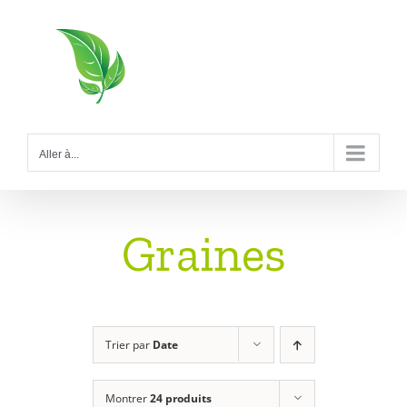
Passer
au
contenu
Aller à...
Graines
Trier par
Date
Montrer
24 produits