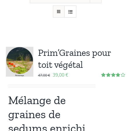
Prim’Graines pour
toit végétal
39,00
€
47,00
€
Note
3.86
sur 5
Mélange de
graines de
sedums enrichi