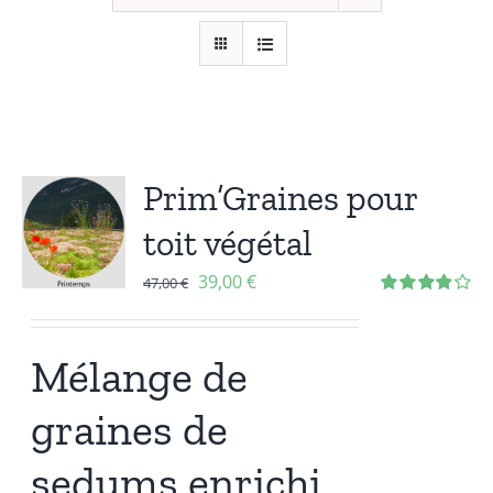
Prim’Graines pour
toit végétal
39,00
€
47,00
€
Note
3.86
sur 5
Mélange de
graines de
sedums enrichi